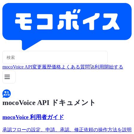
mocoVoice API
変更履歴
価格
よくある質問
🚀利用開始する
mocoVoice API ドキュメント
mocoVoice 利用者ガイド
承認フローの設定、申請、承認、修正依頼の操作方法を説明