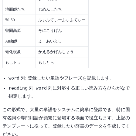
地面師たち
じめんしたち
50-50
ふぃふてぃーふぃふてぃー
曽爾高原
そにこうげん
AI絵師
えーあいえし
蛙化現象
かえるかげんしょう
もしトラ
もしとら
word
列: 登録したい単語やフレーズを記載します。
reading
word
列:
列に対応する正しい読み方をひらがなで
指定します。
この形式で、大量の単語をシステムに簡単に登録でき、特に固
有名詞や専門用語が頻繁に登場する場面で役立ちます。上記の
テンプレートに従って、登録したい辞書のデータを作成してく
ださい。